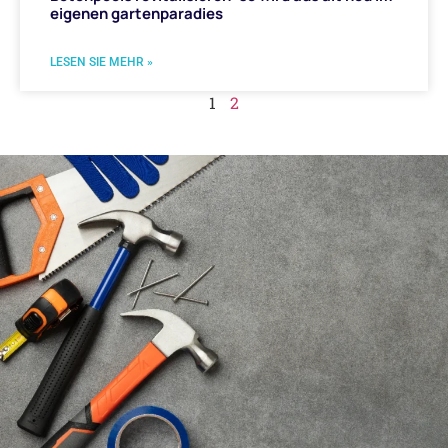
eigenen gartenparadies
LESEN SIE MEHR »
1
2