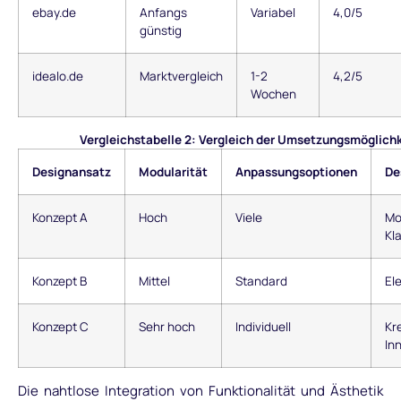
ebay.de
Anfangs
Variabel
4,0/5
günstig
idealo.de
Marktvergleich
1-2
4,2/5
Wochen
Vergleichstabelle 2: Vergleich der Umsetzungsmöglich
Designansatz
Modularität
Anpassungsoptionen
De
Konzept A
Hoch
Viele
Mo
Kl
Konzept B
Mittel
Standard
El
Konzept C
Sehr hoch
Individuell
Kre
In
Die nahtlose Integration von Funktionalität und Ästhetik