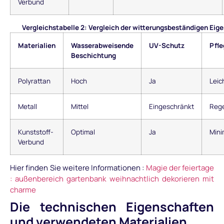
Verbund
Vergleichstabelle 2: Vergleich der witterungsbeständigen Eig
Materialien
Wasserabweisende
UV-Schutz
Pfle
Beschichtung
Polyrattan
Hoch
Ja
Leic
Metall
Mittel
Eingeschränkt
Reg
Kunststoff-
Optimal
Ja
Mini
Verbund
Hier finden Sie weitere Informationen :
Magie der feiertage
: außenbereich gartenbank weihnachtlich dekorieren mit
charme
Die technischen Eigenschaften
und verwendeten Materialien